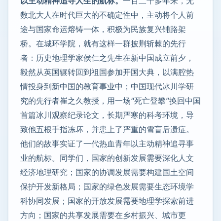
以主动精神追寻人生的航标
。
一百二十多年来，无
数北大人在时代巨大的不确定性中，主动将个人前
途与国家命运熔铸一体，积极为民族复兴铺路架
桥。在城环学院，就有这样一群披荆斩棘的先行
者：历史地理学家侯仁之先生在新中国成立前夕，
毅然从英国辗转回到祖国参加开国大典，以满腔热
情投身到新中国的教育事业中；中国现代冰川学研
究的先行者崔之久教授，用一场“死亡登攀”换回中国
首篇冰川观察纪录论文，长期严寒的科考环境，导
致他五根手指冻坏，并患上了严重的雪盲后遗症。
他们的故事实证了一代热血青年以主动精神追寻事
业的航标。同学们，国家的创新发展需要深化人文
经济地理研究；国家的协调发展需要构建国土空间
保护开发新格局；国家的绿色发展需要生态环境学
科协同发展；国家的开放发展需要地理学探索前进
方向；国家的共享发展需要在乡村振兴、城市更