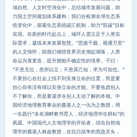
域自然、人文时空演化中，总结城市发展问题，助
力国土空间规划体系建构；我们在检测全球生态系
统变化中，探索生态系统碳汇机制，助力“双碳”目标
实现。在新的时代起点上，城环人需立足于人类实
际需求，凝练未来发展智慧。“思接千载，视通万里”
的人文情怀，助我们领悟世界历史潮起潮落，人类
命运兴衰更迭，提升拥抱不确定性的境界。子曰：
“不患无位，患所以立；不患莫己知，求为可知也。”
不要担心在社会上找不到安身立命的位置，而是要
担心你有没有得以安身立命的才能。不要焦虑别人
不了解你，而是要谋求令别人主动了解的本领。中
国经济地理教育事业的奠基人之一仇为之教授，用
一生践行“未名湖畔教书育人，经济地理毕生耕耘”的
夙愿。中国现代人文地理学的开拓者，综合自然地
理学的奠基人林超教授，在抗日战争的危急关头，