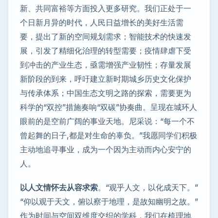
新、共同富裕等方面投入更多研究。我们正处于一
个日新月异的时代，人民日益增长的美好生活需
要，提出了新的空间规划需求；智能技术的快速发
展，引发了精细化治理的转型需要；疫情肆虐下受
到冲击的产业生态，亟需增强产业韧性；存量发展
新阶段的到来，呼吁建立新时期城乡历史文化保护
与传承体系；中国生态文明之路的探索，需要更为
科学的“双控”措施奏响“双碳”协奏曲。呈现在城环人
眼前的是空前广阔的事业天地。尼采说：“每一个不
曾起舞的日子,都是对生命的辜负。”我愿同学们积极
主动地追寻事业，成为一个因为主动而内心安宁的
人。
以人文情怀去从容求索
。“观乎人文，以化成天下。”
“仰以观于天文，俯以察于地理，是故知幽明之故。”
作为时间与空间双维度交织的学科，我们在梳理地