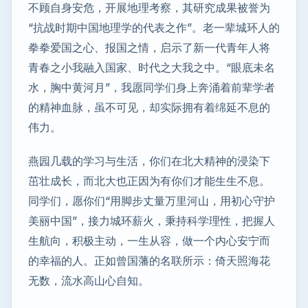
不顾自身安危，开展地理考察，其研究成果被誉为
“抗战时期中国地理学的代表之作”。老一辈城环人的
拳拳爱国之心、报国之情，启示了新一代青年人将
青春之小我融入国家、时代之大我之中。“眼底未名
水，胸中黄河月”，我愿同学们身上奔涌着前辈学者
的精神血脉，虽不可见，却实际拥有着绵延不息的
伟力。
燕园几载的学习与生活，你们在北大精神的浸染下
茁壮成长，而北大也正因为有你们才能生生不息。
同学们，愿你们“用脚步丈量万里河山，用初心守护
美丽中国”，接力城环薪火，秉持科学理性，把握人
生航向，积极主动，一生从容，做一个内心安宁而
的幸福的人。正如曾国藩的名联所示：倚天照海花
无数，流水高山心自知。