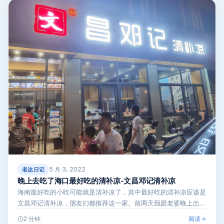
5 月 3, 2022
老达日记
晚上去吃了海口最好吃的清补凉-文昌邓记清补凉
海南最好吃的小吃可能就是清补凉了，其中最好吃的清补凉应该是
文昌邓记清补凉，朋友们都推荐这一家。前两天我跟老婆晚上出去
遛弯顺便又去吃…
阅读
2 分钟