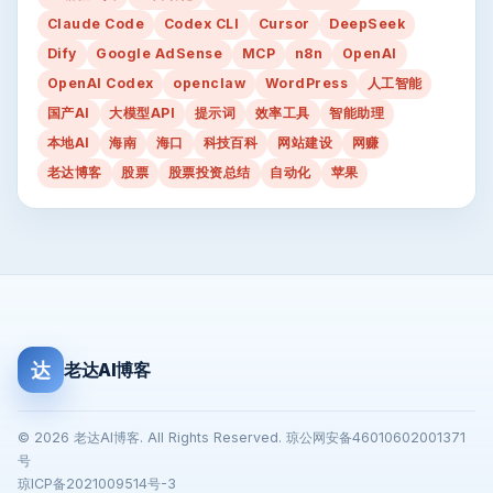
Claude Code
Codex CLI
Cursor
DeepSeek
Dify
Google AdSense
MCP
n8n
OpenAI
OpenAI Codex
openclaw
WordPress
人工智能
国产AI
大模型API
提示词
效率工具
智能助理
本地AI
海南
海口
科技百科
网站建设
网赚
老达博客
股票
股票投资总结
自动化
苹果
达
老达AI博客
© 2026 老达AI博客. All Rights Reserved. 琼公网安备46010602001371
号
琼ICP备2021009514号-3