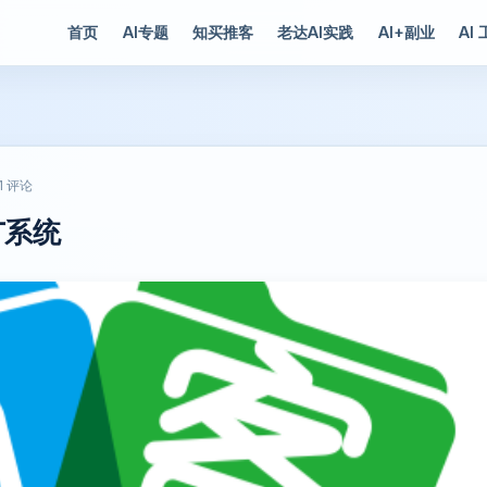
首页
AI专题
知买推客
老达AI实践
AI+副业
AI
1 评论
广系统