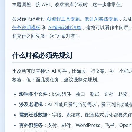
主题调整、接 API、改数据库字段时，这一步非常值。
如果你已经看过
AI编程工具专题
、
老达AI实践专题
，以
任务说明模板
和
AI编程验收清单
，这篇可以看作中间层：让
和交付之间先做一次“方案对齐”。
什么时候必须先规划
小改动可以直接让 AI 动手，比如改一行文案、补一个样
校验。但下面几类任务，建议强制先规划。
影响多个文件：
比如组件、接口、测试、文档一起变
涉及老逻辑：
AI 可能只看到当前需求，看不到旧功能
需要迁移数据：
字段、表结构、配置格式变化都要先
有外部服务：
支付、邮件、WordPress、飞书、OpenA