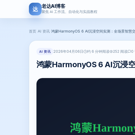
老达AI博客
达
聚焦 AI 工作流、自动化与实战教程
首页
›
AI 资讯
›
鸿蒙HarmonyOS 6 AI沉浸空间实测：全场景智
2026年04月06日
AI 资讯
约 6 分钟阅读
252 阅读
0
鸿蒙HarmonyOS 6 A