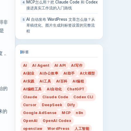
MCP怎么用？把 Claude Code 和 Codex
4
接进真实工作流的入门路线
AI 自动发布 WordPress 文章怎么做？从
5
得非
草稿优化、图片生成到标签设置的完整流
是
程
标签
度，
AI
AI Agent
AI API
AI写作
AI副业
AI办公效率
AI助手
AI大模型
AI实践
AI工具
AI百科
AI编程
始的
AI编程工具
AI自动化
ChatGPT
Claude
Claude Code
Codex CLI
Cursor
DeepSeek
Dify
来的
Google AdSense
MCP
n8n
OpenAI
OpenAI Codex
openclaw
WordPress
人工智能