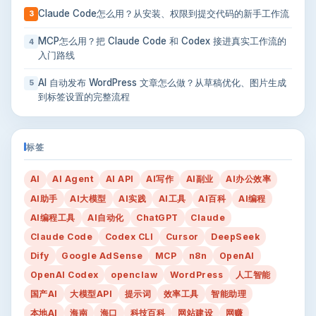
Claude Code怎么用？从安装、权限到提交代码的新手工作流
3
MCP怎么用？把 Claude Code 和 Codex 接进真实工作流的
4
入门路线
AI 自动发布 WordPress 文章怎么做？从草稿优化、图片生成
5
到标签设置的完整流程
标签
AI
AI Agent
AI API
AI写作
AI副业
AI办公效率
AI助手
AI大模型
AI实践
AI工具
AI百科
AI编程
AI编程工具
AI自动化
ChatGPT
Claude
Claude Code
Codex CLI
Cursor
DeepSeek
Dify
Google AdSense
MCP
n8n
OpenAI
OpenAI Codex
openclaw
WordPress
人工智能
国产AI
大模型API
提示词
效率工具
智能助理
本地AI
海南
海口
科技百科
网站建设
网赚