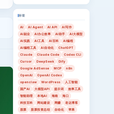
标签
AI
AI Agent
AI API
AI写作
AI副业
AI办公效率
AI助手
AI大模型
AI实践
AI工具
AI百科
AI编程
AI编程工具
AI自动化
ChatGPT
Claude
Claude Code
Codex CLI
Cursor
DeepSeek
Dify
Google AdSense
MCP
n8n
OpenAI
OpenAI Codex
openclaw
WordPress
人工智能
国产AI
大模型API
提示词
效率工具
智能助理
本地AI
海南
海口
科技百科
网站建设
网赚
老达博客
股票
股票投资总结
自动化
苹果