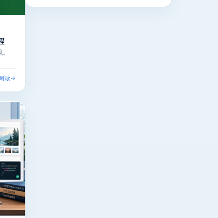
程
境。
阅读