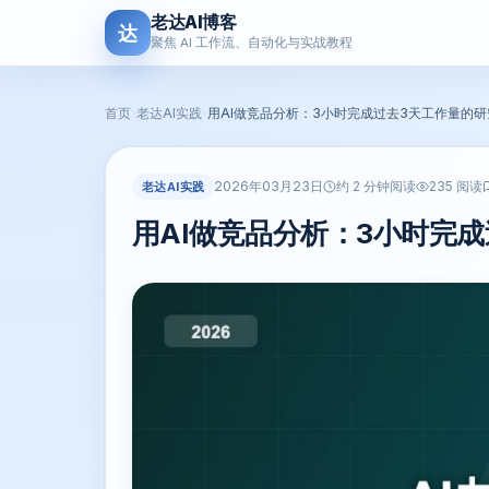
老达AI博客
达
聚焦 AI 工作流、自动化与实战教程
首页
›
老达AI实践
›
用AI做竞品分析：3小时完成过去3天工作量的
2026年03月23日
老达AI实践
约 2 分钟阅读
235 阅读
用AI做竞品分析：3小时完