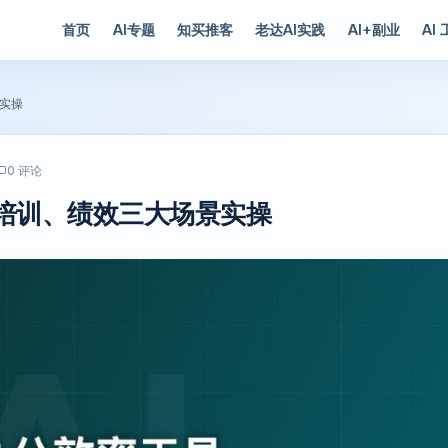
首页
AI专题
知买推客
老达AI实践
AI+副业
AI
景实操
0 评论
、培训、绩效三大场景实操