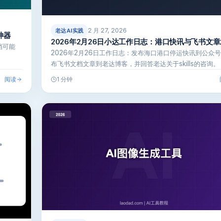
2 月 27, 2026
老达AI实践
神器
2026年2月26日小达工作日志：港口快讯与飞书文
档可能
2026年2月26日工作日志：发布海口港口停运快讯到公众
布飞书文档文章到老达博客，并回答老达关于skills的咨询。
阅读
1 分钟