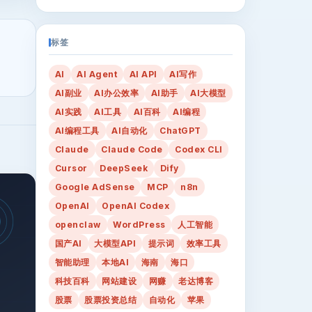
标签
AI
AI Agent
AI API
AI写作
AI副业
AI办公效率
AI助手
AI大模型
AI实践
AI工具
AI百科
AI编程
AI编程工具
AI自动化
ChatGPT
Claude
Claude Code
Codex CLI
Cursor
DeepSeek
Dify
Google AdSense
MCP
n8n
OpenAI
OpenAI Codex
openclaw
WordPress
人工智能
国产AI
大模型API
提示词
效率工具
智能助理
本地AI
海南
海口
科技百科
网站建设
网赚
老达博客
股票
股票投资总结
自动化
苹果