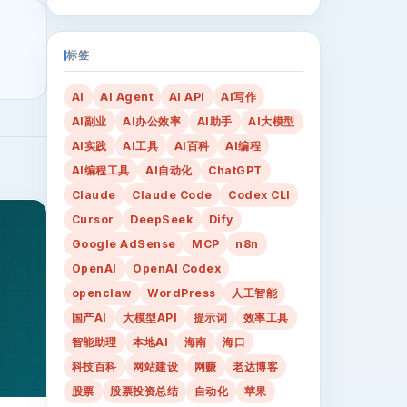
标签
AI
AI Agent
AI API
AI写作
AI副业
AI办公效率
AI助手
AI大模型
AI实践
AI工具
AI百科
AI编程
AI编程工具
AI自动化
ChatGPT
Claude
Claude Code
Codex CLI
Cursor
DeepSeek
Dify
Google AdSense
MCP
n8n
OpenAI
OpenAI Codex
openclaw
WordPress
人工智能
国产AI
大模型API
提示词
效率工具
智能助理
本地AI
海南
海口
科技百科
网站建设
网赚
老达博客
股票
股票投资总结
自动化
苹果