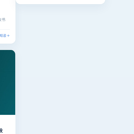
取书
阅读
设