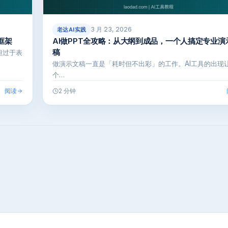
3 月 23, 2026
老达AI实践
框架
AI做PPT全攻略：从大纲到成品，一个人搞定专业演
稿
但过于表
做演示文稿一直是「耗时但不出彩」的工作。AI工具的出现
个…
阅读
2 分钟