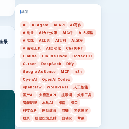
标签
AI
AI Agent
AI API
AI写作
AI副业
AI办公效率
AI助手
AI大模型
AI实践
AI工具
AI百科
AI编程
景全景
AI编程工具
AI自动化
ChatGPT
Claude
Claude Code
Codex CLI
Cursor
DeepSeek
Dify
Google AdSense
MCP
n8n
OpenAI
OpenAI Codex
openclaw
WordPress
人工智能
国产AI
大模型API
提示词
效率工具
智能助理
本地AI
海南
海口
科技百科
网站建设
网赚
老达博客
股票
股票投资总结
自动化
苹果