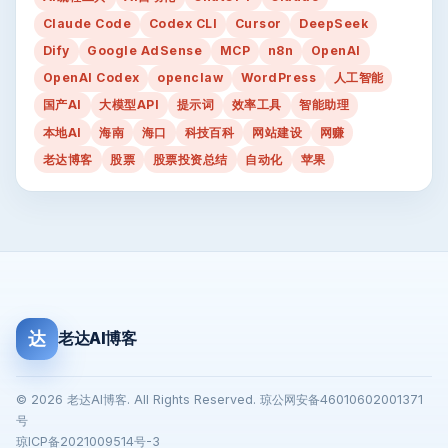
Claude Code
Codex CLI
Cursor
DeepSeek
Dify
Google AdSense
MCP
n8n
OpenAI
OpenAI Codex
openclaw
WordPress
人工智能
国产AI
大模型API
提示词
效率工具
智能助理
本地AI
海南
海口
科技百科
网站建设
网赚
老达博客
股票
股票投资总结
自动化
苹果
达
老达AI博客
© 2026 老达AI博客. All Rights Reserved. 琼公网安备46010602001371
号
琼ICP备2021009514号-3