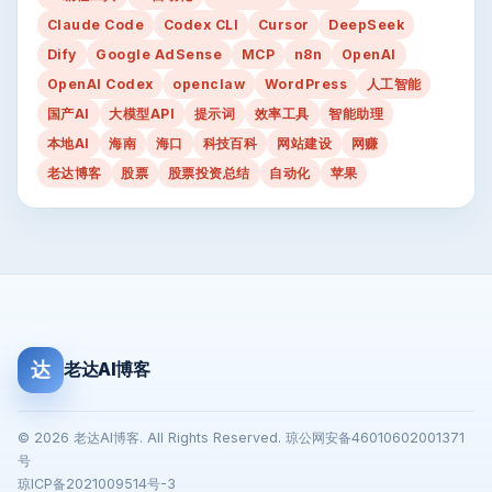
Claude Code
Codex CLI
Cursor
DeepSeek
Dify
Google AdSense
MCP
n8n
OpenAI
OpenAI Codex
openclaw
WordPress
人工智能
国产AI
大模型API
提示词
效率工具
智能助理
本地AI
海南
海口
科技百科
网站建设
网赚
老达博客
股票
股票投资总结
自动化
苹果
达
老达AI博客
© 2026 老达AI博客. All Rights Reserved. 琼公网安备46010602001371
号
琼ICP备2021009514号-3