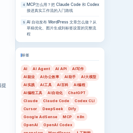
MCP怎么用？把 Claude Code 和 Codex
4
接进真实工作流的入门路线
AI 自动发布 WordPress 文章怎么做？从
5
草稿优化、图片生成到标签设置的完整流
程
标签
AI
AI Agent
AI API
AI写作
AI副业
AI办公效率
AI助手
AI大模型
幅提
AI实践
AI工具
AI百科
AI编程
AI编程工具
AI自动化
ChatGPT
Claude
Claude Code
Codex CLI
Cursor
DeepSeek
Dify
Google AdSense
MCP
n8n
OpenAI
OpenAI Codex
openclaw
WordPress
人工智能