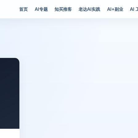
首页
AI专题
知买推客
老达AI实践
AI+副业
AI