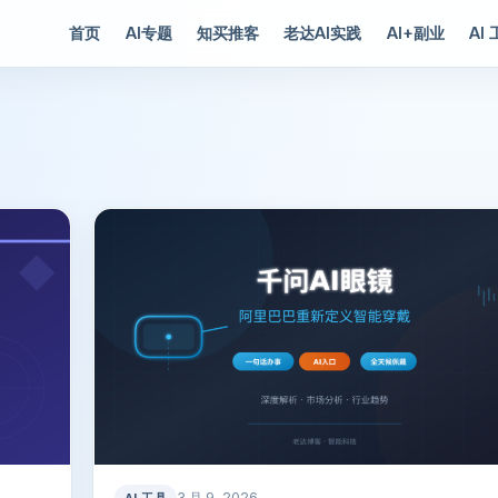
首页
AI专题
知买推客
老达AI实践
AI+副业
AI
3 月 9, 2026